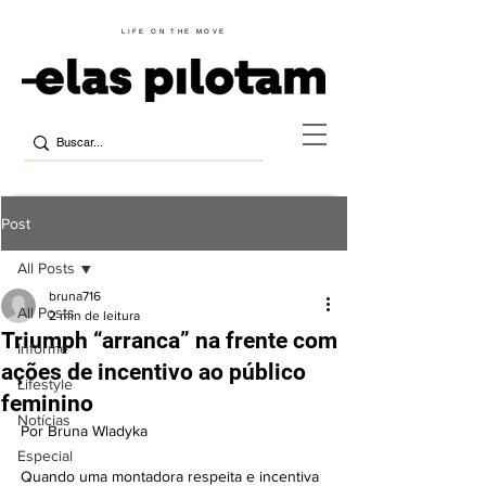
LIFE ON THE MOVE
Post
All Posts
bruna716
All Posts
2 min de leitura
Triumph “arranca” na frente com
Informe
ações de incentivo ao público
Lifestyle
feminino
Notícias
Por Bruna Wladyka
Especial
Quando uma montadora respeita e incentiva 