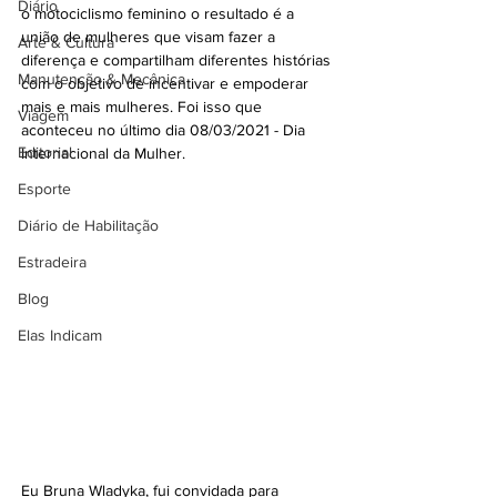
Diário
o motociclismo feminino o resultado é a 
união de mulheres que visam fazer a 
Arte & Cultura
diferença e compartilham diferentes histórias 
Manutenção & Mecânica
com o objetivo de incentivar e empoderar 
mais e mais mulheres. Foi isso que 
Viagem
aconteceu no último dia 08/03/2021 - Dia 
Editorial
Internacional da Mulher. 
Esporte
Diário de Habilitação
Estradeira
Blog
Elas Indicam
Eu Bruna Wladyka, fui convidada para 