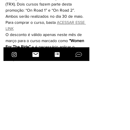
(TRX). Dois cursos fazem parte desta 
promoção: “On Road 1” e “On Road 2”. 
Ambos serão realizados no dia 30 de maio. 
Para comprar o curso, basta 
ACESSAR ESSE 
LINK
O desconto é válido apenas neste mês de 
março para o curso marcado como 
“Women 
For The Ride”
 e é necessário aplicar o 
código de desconto 
“TRXW20” ao final da 
compra.
E para todas as mulheres, deixo meu recado 
final:
Pilote o que quiser, moto, carro, 
avião, trator, fogão, uma empresa, 
um departamento, uma casa, uma 
família.. mas jamais esqueça de 
PILOTAR SUA VIDA.
Seguimos Unidas!