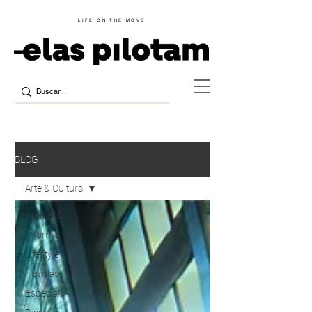
LIFE ON THE MOVE
BLOG
Arte & Cultura
All Posts
Informe
Lifestyle
Notícias
Especial