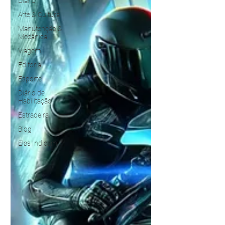
Diário
Arte & Cultura
Manutenção &
Mecânica
Viagem
Editorial
Esporte
Diário de
Habilitação
Estradeira
Blog
Elas Indicam