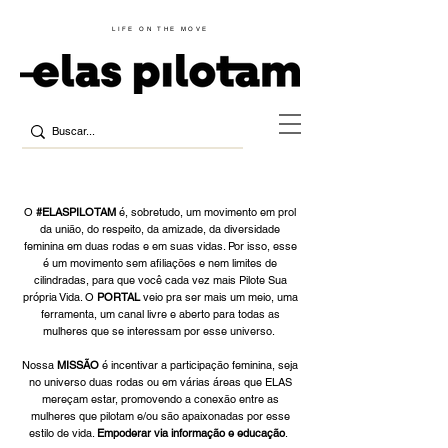
LIFE ON THE MOVE
O
#ELASPILOTAM
é, sobretudo, um movimento em prol
da união, do respeito, da amizade, da diversidade
feminina em duas rodas e em suas vidas. Por isso, esse
é um movimento sem afiliações e nem limites de
cilindradas, para que você cada vez mais Pilote Sua
própria Vida. O
PORTAL
veio pra ser mais um meio, uma
ferramenta, um canal livre e aberto para todas as
mulheres que se interessam por esse universo.
Nossa
MISSÃO
é incentivar a participação feminina, seja
no universo duas rodas ou em várias áreas que ELAS
mereçam estar, promovendo a conexão entre as
mulheres que pilotam e/ou são apaixonadas por esse
estilo de vida.
Empoderar via informação e educação
.