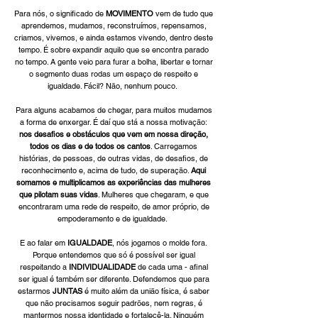
Para nós, o significado de
MOVIMENTO
vem de tudo que
aprendemos, mudamos, reconstruímos, repensamos,
criamos, vivemos, e ainda estamos vivendo, dentro deste
tempo. É sobre expandir aquilo que se encontra parado
no tempo. A gente veio para furar a bolha, libertar e tornar
o segmento duas rodas um espaço de respeito e
igualdade. Fácil? Não, nenhum pouco.
Para alguns acabamos de chegar, para muitos mudamos
a forma de enxergar. É daí que stá a nossa motivação:
nos desafios e obstáculos que vem em nossa direção,
todos os dias e de todos os cantos
. Carregamos
histórias, de pessoas, de outras vidas, de desafios, de
reconhecimento e, acima de tudo, de superação.
Aqui
somamos e multiplicamos as experiências das mulheres
que pilotam suas vidas
. Mulheres que chegaram, e que
encontraram uma rede de respeito, de amor próprio, de
empoderamento e de igualdade.
E ao falar em
IGUALDADE
, nós jogamos o molde fora.
Porque entendemos que só é possível ser igual
respeitando a
INDIVIDUALIDADE
de cada uma - afinal
ser igual é também ser diferente. Defendemos que para
estarmos
JUNTAS
é muito além da união física, é saber
que não precisamos seguir padrões, nem regras, é
mantermos nossa identidade e fortalecê-la. Ninguém