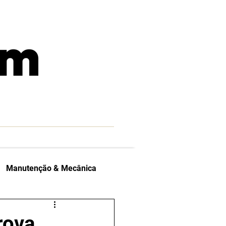
Manutenção & Mecânica
las Indicam
rova