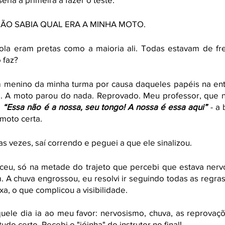
 NÃO SABIA QUAL ERA A MINHA MOTO. 
la eram pretas como a maioria ali. Todas estavam de frent
 faz? 
 menino da minha turma por causa daqueles papéis na entr
i. A moto parou do nada. Reprovado. Meu professor, que nã
 
“Essa não é a nossa, seu tongo! A nossa é essa aqui” 
- a
moto certa. 
s vezes, saí correndo e peguei a que ele sinalizou. 
ceu, só na metade do trajeto que percebi que estava nervo
. A chuva engrossou, eu resolvi ir seguindo todas as regra
xa, o que complicou a visibilidade. 
uele dia ia ao meu favor: nervosismo, chuva, as reprovaçõ
udo certo. Recebi o "jóinha" do instrutor no final!