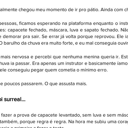
nalmente chegou meu momento de ir pro pátio. Ainda com ch
essoas, ficamos esperando na plataforma enquanto o inst
es: capacete fechado, máscara, luva e sapato fechado. Não
demorar pra sair. Se errar já volta porque reprovou. Ele ia 
 barulho da chuva era muito forte, e eu mal conseguia ouvir
 mais nervosa e percebi que nenhuma menina queria ir. Est
uva ia passar. Era apenas um instrutor e basicamente íamos
ele conseguiu pegar quem cometia o mínimo erro.
 e poucos passarem. O que assusta mais.
oi surreal… 
 fazer a prova de capacete levantado, sem luva e sem másca
a também, porque regra é regra. Na hora me subiu uma cora
seria a primeira a fazer o teste. 