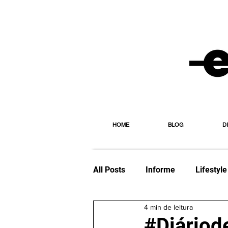
HOME
BLOG
D
All Posts
Informe
Lifestyle
4 min de leitura
Viagem
Editorial
Esp
#Diáriod