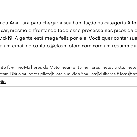
da Ana Lara para chegar a sua hablitação na categoria A foi 
icar, mesmo enfrentando todo esse processo nos picos da cr
d-19. A gente está mega feliz por ela. Você quer contar sua 
 um email no contato@elaspilotam.com com um resumo qu
to feminino
Mulheres de Moto
movimento
mulheres motociclistas
motoc
lotam Diário
mulheres piloto
Pilote sua Vida
Ana Lara
Mulheres Pilotas
Hab
ção