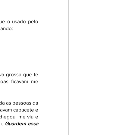
ue o usado pelo 
ando: 
a grossa que te 
oas ficavam me 
a as pessoas da 
usavam capacete e 
hegou, me viu e 
. 
Guardem essa 