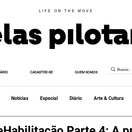
LIFE ON THE MOVE
IÁRIO
CADASTRE-SE
QUEM SOMOS
Notícias
Especial
Diário
Arte & Cultura
orte
Diário de Habilitação
Estradeira
Blog
E
eHabilitação Parte 4: A p