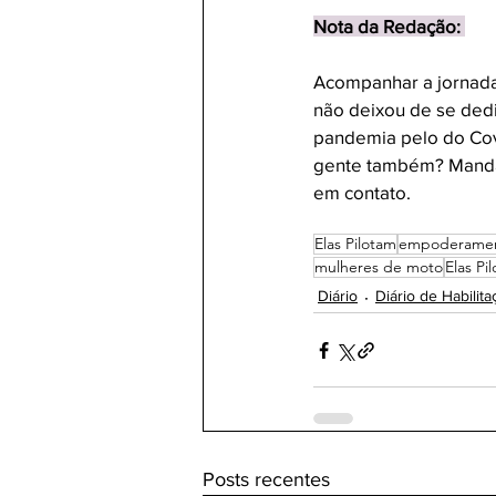
Nota da Redação: 
Acompanhar a jornada 
não deixou de se ded
pandemia pelo do Covi
gente também? Manda
em contato.  
Elas Pilotam
empoderamen
mulheres de moto
Elas Pi
Diário
Diário de Habilita
Posts recentes