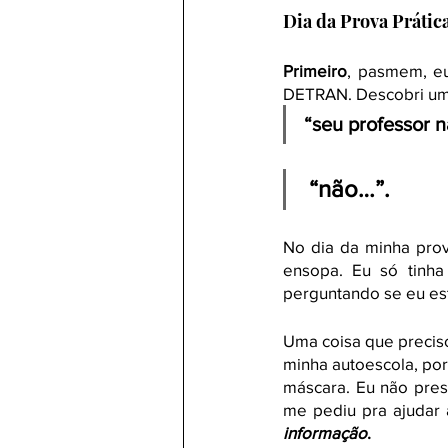
Dia da Prova Prátic
Primeiro
, pasmem, eu
DETRAN. Descobri um 
“seu professor n
“não…”. 
No dia da minha prov
ensopa. Eu só tinha
perguntando se eu est
Uma coisa que precis
minha autoescola, porq
máscara. Eu não pres
me pediu pra ajudar 
informação
. 