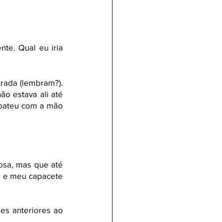
e. Qual eu iria 
ada (lembram?). 
o estava ali até 
 bateu com a mão 
sa, mas que até 
s e meu capacete 
es anteriores ao 