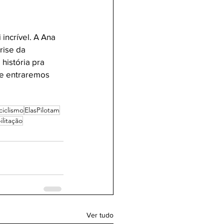
incrível. A Ana 
ise da 
história pra 
e entraremos 
iclismo
ElasPilotam
ilitação
Ver tudo