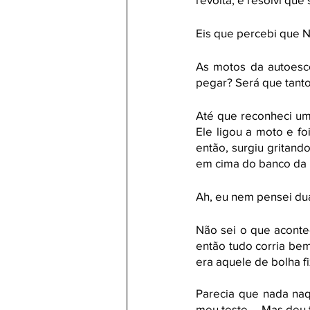
Eis que percebi que
As motos da autoesco
pegar? Será que tanto
Até que reconheci um
Ele ligou a moto e fo
então, surgiu gritando
em cima do banco da 
Ah, eu nem pensei dua
Não sei o que aconte
então tudo corria bem
era aquele de bolha fi
Parecia que nada naq
meu teste.... Mas deu t