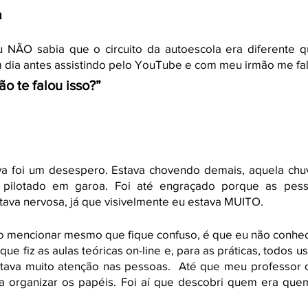
a
 NÃO sabia que o circuito da autoescola era diferente q
dia antes assistindo pelo YouTube e com meu irmão me fal
ão te falou isso?”
a foi um desespero. Estava chovendo demais, aquela chuv
 pilotado em garoa. Foi até engraçado porque as pess
ava nervosa, já que visivelmente eu estava MUITO. 
o mencionar mesmo que fique confuso, é que eu não conheci
ue fiz as aulas teóricas on-line e, para as práticas, todos 
tava muito atenção nas pessoas.  Até que meu professor c
a organizar os papéis. Foi aí que descobri quem era quem