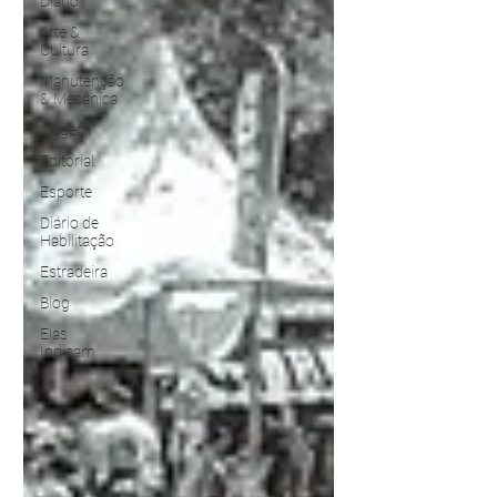
Diário
Arte &
Cultura
Manutenção
& Mecânica
Viagem
Editorial
Esporte
Diário de
Habilitação
Estradeira
Blog
Elas
Indicam