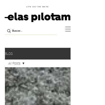
LIFE ON THE MOVE
BLOG
All Posts
All Posts
Informe
Lifestyle
Notícias
Especial