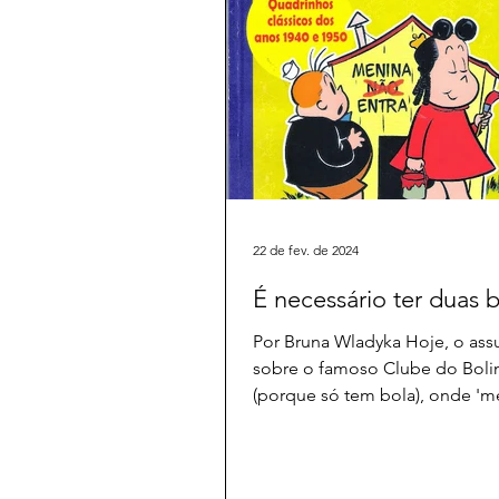
22 de fev. de 2024
É necessário ter duas b
Por Bruna Wladyka Hoje, o ass
sobre o famoso Clube do Boli
(porque só tem bola), onde 'm
não entram', que ainda é tão...