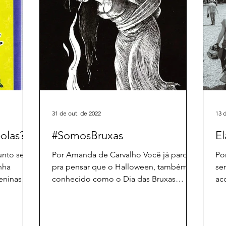
31 de out. de 2022
13 
olas?!
#SomosBruxas
El
unto será
Por Amanda de Carvalho Você já parou
Po
nha
pra pensar que o Halloween, também
se
eninas
conhecido como o Dia das Bruxas
ac
(31/10), tem um passado? Além de...
Ro