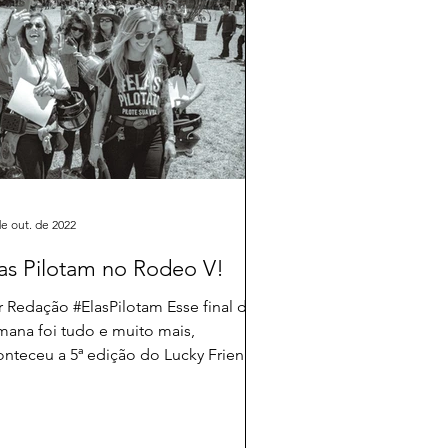
de out. de 2022
as Pilotam no Rodeo V!
r Redação #ElasPilotam Esse final de
mana foi tudo e muito mais,
onteceu a 5ª edição do Lucky Friends
deo Motorcycle e o...