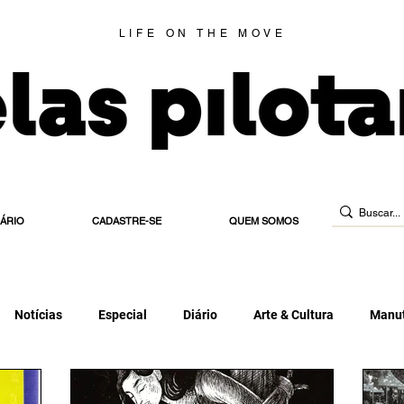
LIFE ON THE MOVE
IÁRIO
CADASTRE-SE
QUEM SOMOS
Notícias
Especial
Diário
Arte & Cultura
Manut
 de Habilitação
Estradeira
Blog
Elas Indicam