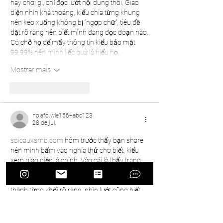
hay chơi gì, chỉ đọc lướt nội dung thôi. Giao 
diện nhìn khá thoáng, kiểu chia từng khung 
nên kéo xuống không bị “ngợp chữ”, tiêu đề 
đặt rõ ràng nên biết mình đang đọc đoạn nào. 
Có chỗ họ để mấy thông tin kiểu bảo mật 
99,99% nên mình liếc qua là hiểu họ…
Mostrar mais
Curtir
Responder
nolafo.wle156+abc123
28 de jul.
soicauxsmb.com
 hôm trước thấy bạn share 
nên mình bấm vào nghía thử cho biết, kiểu 
xem giao diện là chính. Vào cái là thấy trang 
làm khá “dễ thở”, khoảng trắng vừa đủ nên 
mắt không bị mệt. Mình để ý họ chia thông tin 
thành từng khối rõ ràng, nhìn lướt cũng biết 
phần nào đang nói gì mà không phải đọc kỹ 
từng dòng. Thanh menu đặt ngay chỗ dễ 
thấy nên chuyển qua lại cũng nhanh, không…