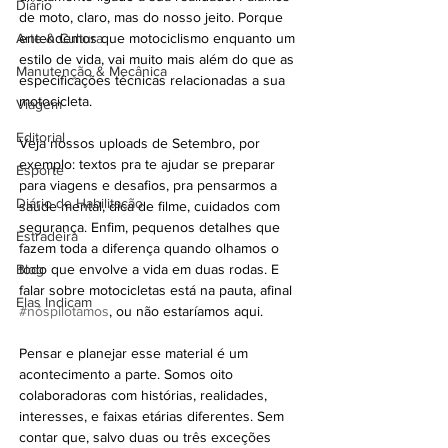
Diário
de moto, claro, mas do nosso jeito. Porque 
Arte & Cultura
entendemos que motociclismo enquanto um 
estilo de vida, vai muito mais além do que as 
Manutenção & Mecânica
especificações técnicas relacionadas a sua 
motocicleta. 
Viagem
Editorial
Veja nossos uploads de Setembro, por 
exemplo: textos pra te ajudar se preparar 
Esporte
para viagens e desafios, pra pensarmos a 
Diário de Habilitação
saúde mental, dica de filme, cuidados com 
segurança. Enfim, pequenos detalhes que 
Estradeira
fazem toda a diferença quando olhamos o 
Blog
todo que envolve a vida em duas rodas. E 
falar sobre motocicletas está na pauta, afinal 
Elas Indicam
#nóspilotamos
, ou não estaríamos aqui.
Pensar e planejar esse material é um 
acontecimento a parte. Somos oito 
colaboradoras com histórias, realidades, 
interesses, e faixas etárias diferentes. Sem 
contar que, salvo duas ou três exceções 