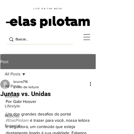
LIFE ON THE MOVE
Post
All Posts
bruna716
All Posts
2 min de leitura
Juntas vs. Unidas
Informe
Por Gabi Hoover
Lifestyle
Um dos grandes desafios do portal 
Notícias
#ElasPilotam
 é trazer para você, nossa leitora 
Especial
e seguidora, um conteúdo que esteja 
diretamente ligado à sua realidade. Falamos 