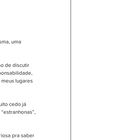
esma, uma 
 de discutir 
ponsabilidade, 
s meus lugares 
ito cedo já 
“estranhonas”, 
iosa pra saber 