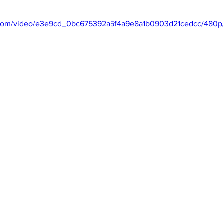
ic.com/video/e3e9cd_0bc675392a5f4a9e8a1b0903d21cedcc/480p