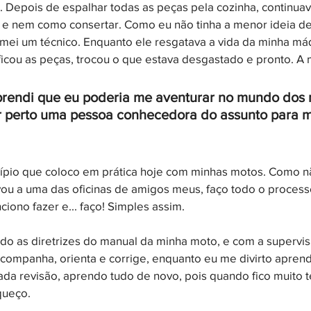
. Depois de espalhar todas as peças pela cozinha, continua
 e nem como consertar. Como eu não tinha a menor ideia de
amei um técnico. Enquanto ele resgatava a vida da minha máq
ificou as peças, trocou o que estava desgastado e pronto. A
prendi que eu poderia me aventurar no mundo dos 
r perto uma pessoa conhecedora do assunto para m
ípio que coloco em prática hoje com minhas motos. Como n
ou a uma das oficinas de amigos meus, faço todo o process
ciono fazer e... faço! Simples assim.
do as diretrizes do manual da minha moto, e com a supervi
acompanha, orienta e corrige, enquanto eu me divirto aprend
ada revisão, aprendo tudo de novo, pois quando fico muito
queço. 