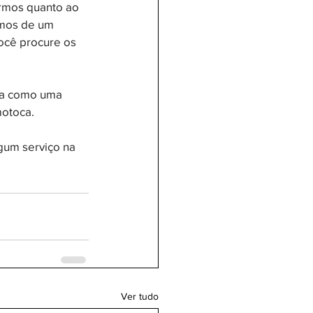
armos quanto ao 
mos de um 
ocê procure os 
ma como uma 
motoca.
gum serviço na 
Ver tudo