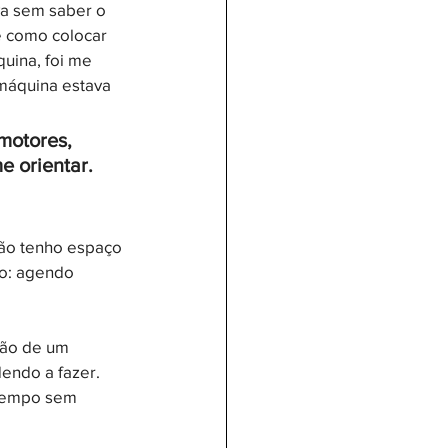
va sem saber o 
 como colocar 
uina, foi me 
 máquina estava 
motores, 
e orientar.
ão tenho espaço 
o: agendo 
são de um 
endo a fazer. 
 tempo sem 