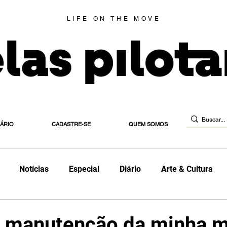
LIFE ON THE MOVE
IÁRIO
CADASTRE-SE
QUEM SOMOS
Notícias
Especial
Diário
Arte & Cultura
orte
Diário de Habilitação
Estradeira
Blog
E
a manutenção da minha 