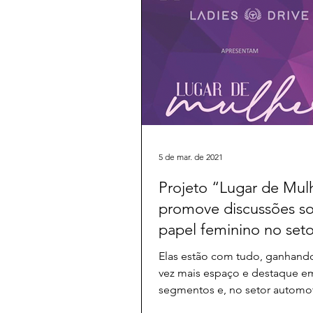
5 de mar. de 2021
Projeto “Lugar de Mul
promove discussões s
papel feminino no seto
automotivo e duas rod
Elas estão com tudo, ganhand
vez mais espaço e destaque e
segmentos e, no setor automot
duas rodas não é diferente....