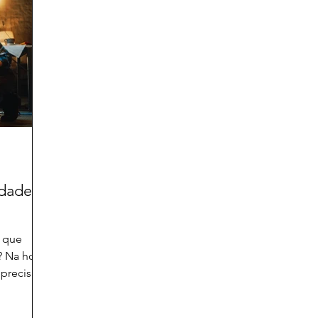
idade
 que
? Na hora
 preciso