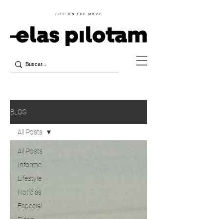
LIFE ON THE MOVE
BLOG
All Posts
All Posts
Informe
Lifestyle
Notícias
Especial