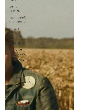
Diário
Arte &
Cultura
Manutenção
& Mecânica
Viagem
Editorial
Esporte
Diário de
Habilitação
Estradeira
Blog
Elas
Indicam