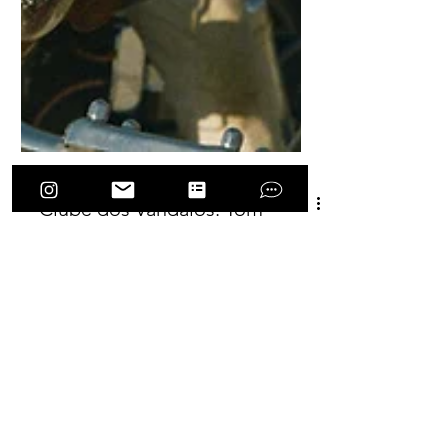
Clube dos Vândalos: Tom
Hardy é o novo Marlon
Brandon dos cinemas