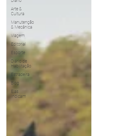
Diário
Arte &
Cultura
Manutenção
& Mecânica
Viagem
Editorial
Esporte
Diário de
Habilitação
Estradeira
Blog
Elas
Indicam