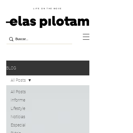
LIFE ON THE MOVE
BLOG
All Posts
All Posts
Informe
Lifestyle
Notícias
Especial