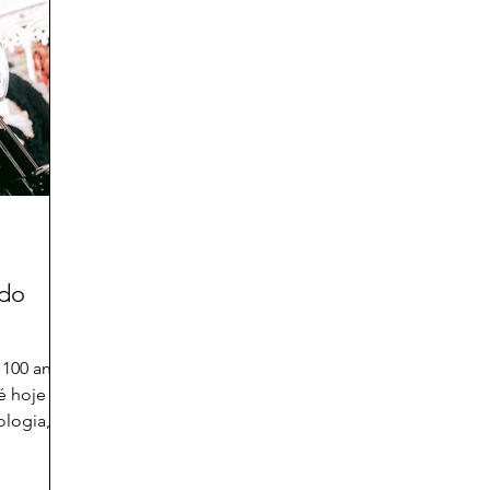
 do
 100 anos
é hoje e a
logia, a