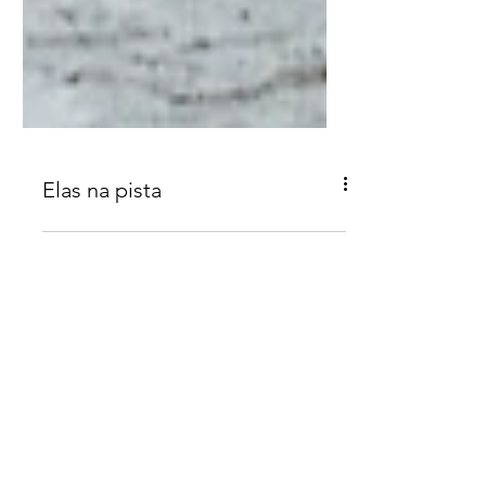
Elas na pista