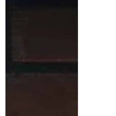
Diário
Arte &
Cultura
Manutenção
& Mecânica
Viagem
Editorial
Esporte
Diário de
Habilitação
Estradeira
Blog
Elas
Indicam