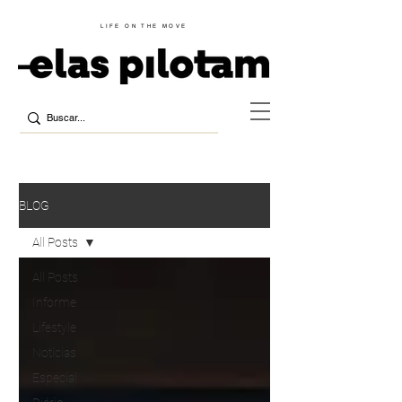
LIFE ON THE MOVE
BLOG
All Posts
All Posts
Informe
Lifestyle
Notícias
Especial