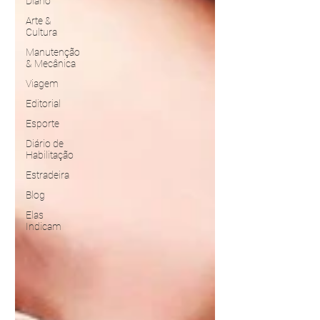
Diário
Arte &
Cultura
Manutenção
& Mecânica
Viagem
Editorial
Esporte
Diário de
Habilitação
Estradeira
Blog
Elas
Indicam