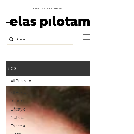
LIFE ON THE MOVE
BLOG
All Posts
All Posts
Informe
Lifestyle
Notícias
Especial