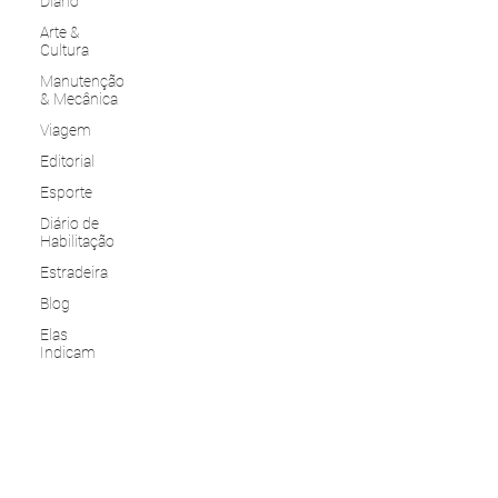
Diário
Arte &
Cultura
Manutenção
& Mecânica
Viagem
Editorial
Esporte
Diário de
Habilitação
Estradeira
Blog
Elas
Indicam