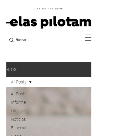
LIFE ON THE MOVE
BLOG
All Posts
All Posts
Informe
Lifestyle
Notícias
Especial