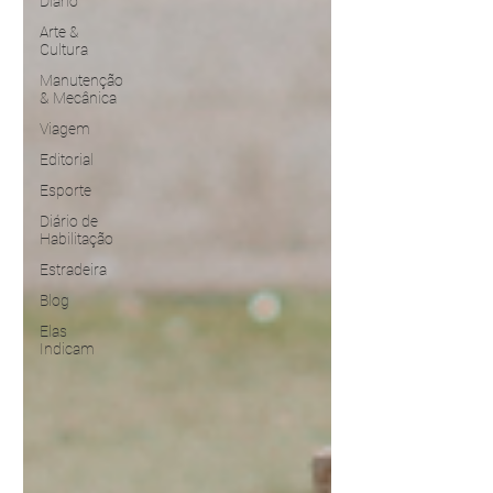
Diário
Arte &
Cultura
Manutenção
& Mecânica
Viagem
Editorial
Esporte
Diário de
Habilitação
Estradeira
Blog
Elas
Indicam