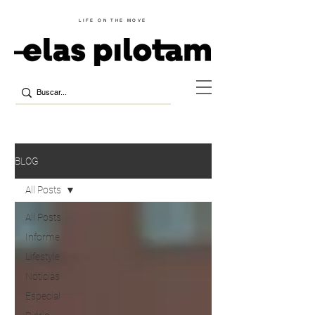
LIFE ON THE MOVE
BLOG
All Posts
All Posts
Informe
Lifestyle
Notícias
Especial