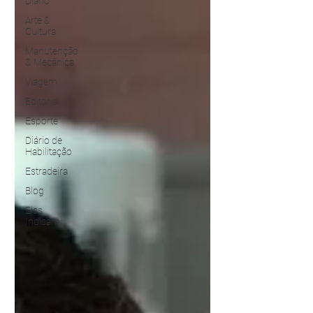
Diário
Arte &
Cultura
Manutenção
& Mecânica
Viagem
Editorial
Esporte
Diário de
Habilitação
Estradeira
Blog
Elas
Indicam