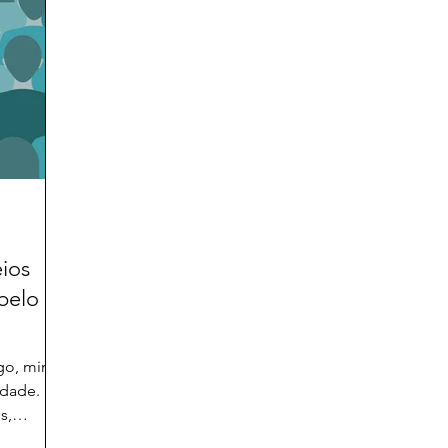
ios
belo e
go, minha
idade.
s,
ende