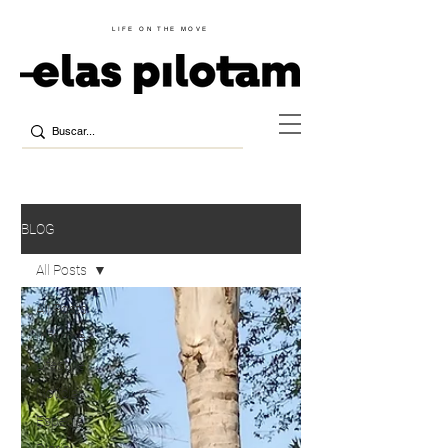
LIFE ON THE MOVE
BLOG
All Posts
All Posts
Informe
Lifestyle
Notícias
Especial