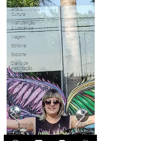
Diário
Arte &
Cultura
Manutenção
& Mecânica
Viagem
Editorial
Esporte
Diário de
Habilitação
Estradeira
Blog
Elas
Indicam