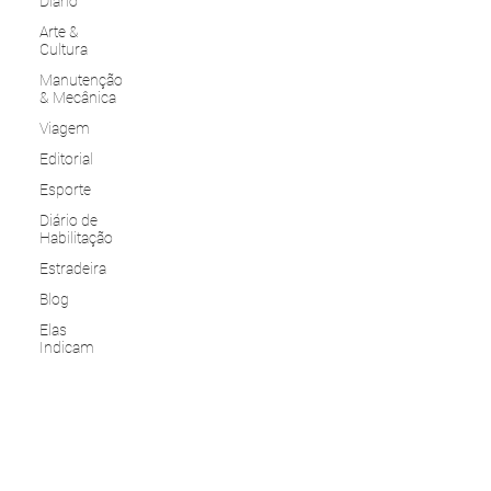
Diário
Arte &
Cultura
Manutenção
& Mecânica
Viagem
Editorial
Esporte
Diário de
Habilitação
Estradeira
Blog
Elas
Indicam