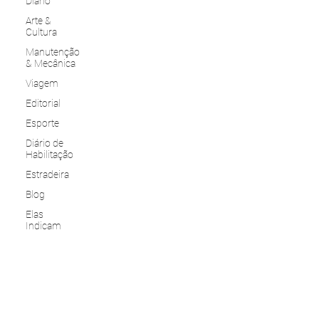
Diário
Arte &
Cultura
Manutenção
& Mecânica
Viagem
Editorial
Esporte
Diário de
Habilitação
Estradeira
Blog
Elas
Indicam