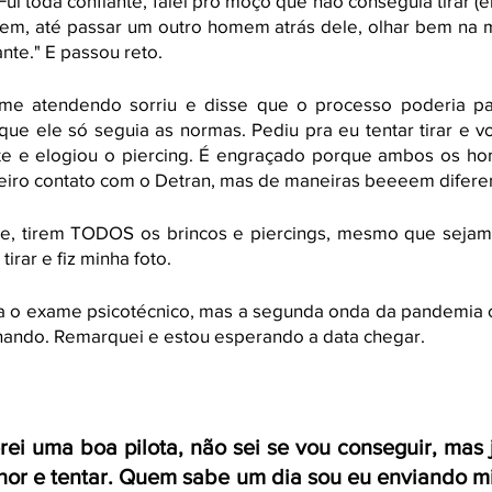
i toda confiante, falei pro moço que não conseguia tirar (er
em, até passar um outro homem atrás dele, olhar bem na mi
ante." E passou reto.
e atendendo sorriu e disse que o processo poderia pa
ue ele só seguia as normas. Pediu pra eu tentar tirar e vol
te e elogiou o piercing. É engraçado porque ambos os ho
iro contato com o Detran, mas de maneiras beeeem difere
nte, tirem TODOS os brincos e piercings, mesmo que sejam 
irar e fiz minha foto.
a o exame psicotécnico, mas a segunda onda da pandemia 
chando. Remarquei e estou esperando a data chegar.
rei uma boa pilota, não sei se vou conseguir, mas 
hor e tentar. Quem sabe um dia sou eu enviando min