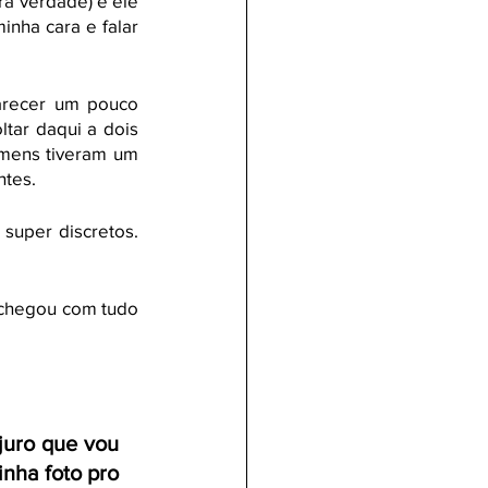
a verdade) e ele 
nha cara e falar 
recer um pouco 
tar daqui a dois 
mens tiveram um 
ntes.
super discretos. 
chegou com tudo 
juro que vou 
ha foto pro 