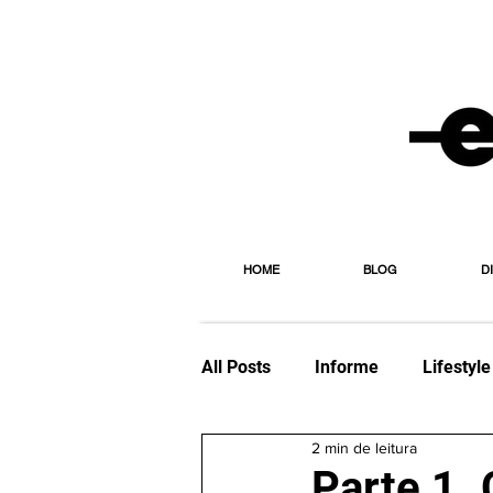
HOME
BLOG
D
All Posts
Informe
Lifestyle
2 min de leitura
Viagem
Editorial
Esp
Parte 1.