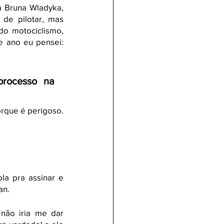
 Bruna Wladyka, 
de pilotar, mas 
trabalhar nesse meio, com certeza, me fez entender um pouco o sentimento do motociclismo, 
e ano eu pensei: 
rocesso na 
orque é perigoso.
la pra assinar e 
an.
não iria me dar 