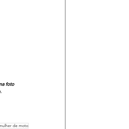
ma foto 
. 
mulher de moto