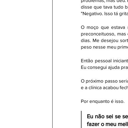
problemas, mas deu. Fu
disse que tava tudo b
"Negativo. Isso tá grit
O moço que estava m
preconceituoso, mas q
dias. Me desejou sor
peso nesse meu prime
Então pessoal inicia
Eu consegui ajuda pra t
O próximo passo seri
e a clínica acabou fe
Por enquanto é isso. 
Eu não sei se se
fazer o meu mel