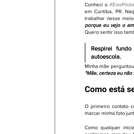
Conheci o 
#ElasPilot
em Curitiba, PR. Na
porque eu vejo o am
Quero sentir isso ta
Respirei fund
autoescola. 
Minha mãe perguntou s
"Mãe, certeza eu não t
Como está s
O primeiro contato c
marcar minha foto jun
Como qualquer inicia