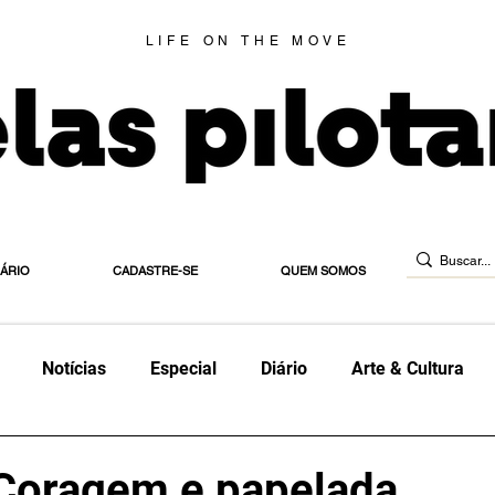
LIFE ON THE MOVE
IÁRIO
CADASTRE-SE
QUEM SOMOS
Notícias
Especial
Diário
Arte & Cultura
orte
Diário de Habilitação
Estradeira
Blog
E
 Coragem e papelada.