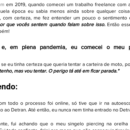
am
 em 2019, quando comecei um trabalho freelance com a
quela época eu sabia menos ainda sobre qualquer coisa 
or que vocês sentem quando falam sobre isso. 
Então ess
mbém!
o e, em plena pandemia, eu comecei o meu p
e eu tinha certeza que queria tentar a carteira de moto, p
enho, mas vou tentar. O perigo tá até em ficar parada."
endo:
om todo o processo foi online, só tive que ir na autoesco
to ao Detran. Até então, eu nunca nem tinha entrado no Detr
nte, fui achando que o meu singelo piercing na orelha 