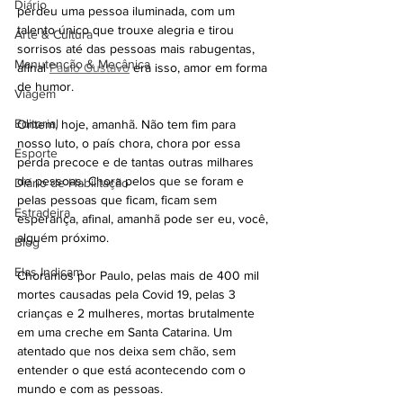
Diário
perdeu uma pessoa iluminada, com um 
talento único que trouxe alegria e tirou 
Arte & Cultura
sorrisos até das pessoas mais rabugentas, 
Manutenção & Mecânica
afinal 
Paulo Gustavo
 era isso, amor em forma 
de humor.
Viagem
Editorial
Ontem, hoje, amanhã. Não tem fim para 
nosso luto, o país chora, chora por essa 
Esporte
perda precoce e de tantas outras milhares 
de pessoas. Chora pelos que se foram e 
Diário de Habilitação
pelas pessoas que ficam, ficam sem 
Estradeira
esperança, afinal, amanhã pode ser eu, você, 
alguém próximo.
Blog
Elas Indicam
Choramos por Paulo, pelas mais de 400 mil 
mortes causadas pela Covid 19, pelas 3 
crianças e 2 mulheres, mortas brutalmente 
em uma creche em Santa Catarina. Um 
atentado que nos deixa sem chão, sem 
entender o que está acontecendo com o 
mundo e com as pessoas. 