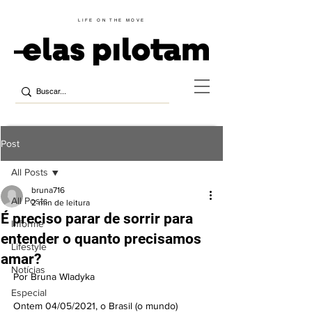
LIFE ON THE MOVE
Post
All Posts
bruna716
All Posts
2 min de leitura
É preciso parar de sorrir para
Informe
entender o quanto precisamos
Lifestyle
amar?
Notícias
Por Bruna Wladyka
Especial
Ontem 04/05/2021, o Brasil (o mundo) 