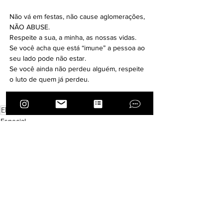
Não vá em festas, não cause aglomerações, 
NÃO ABUSE. 
Respeite a sua, a minha, as nossas vidas.
Se você acha que está “imune” a pessoa ao 
seu lado pode não estar.
Se você ainda não perdeu alguém, respeite 
o luto de quem já perdeu.
Viva nessa vida com AMOR.
Elas Pilotam
Bruna Wladyka
afeto
amor
luto
Especial
Ver tudo
Posts recentes